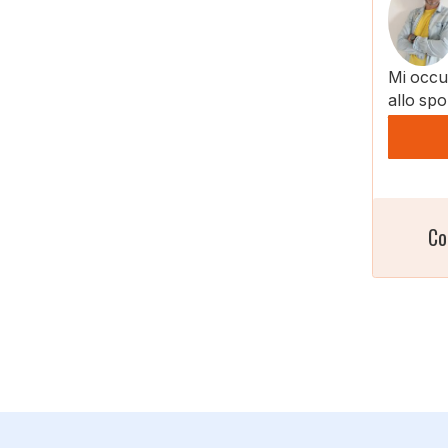
Mi occup
allo spo
Co