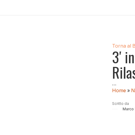
Torna al 
3′ i
Rila
…
Home
»
N
Scritto da
Marco 