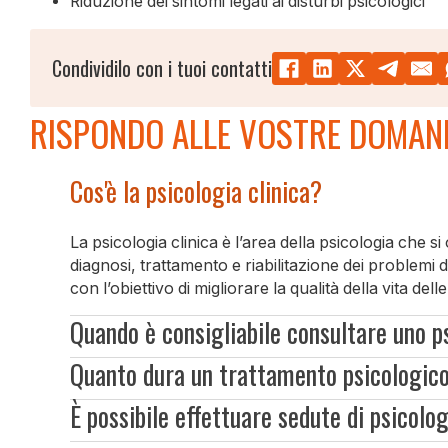
Riduzione dei sintomi legati ai disturbi psicologici
Condividilo con i tuoi contatti
RISPONDO ALLE VOSTRE DOMAN
Cos'è la psicologia clinica?
La psicologia clinica è l’area della psicologia che 
diagnosi, trattamento e riabilitazione dei proble
con l’obiettivo di migliorare la qualità della vita del
Quando è consigliabile consultare uno p
Quanto dura un trattamento psicologic
È consigliabile consultare uno psicologo clinico qu
È possibile effettuare sedute di psicolog
legato al proprio benessere emotivo, quando ci si s
La durata di un trattamento varia in base alle esig
manifestano sintomi che influenzano negativamente 