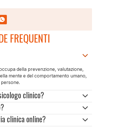
DE FREQUENTI
si occupa della prevenzione, valutazione,
mi della mente e del comportamento umano,
le persone.
sicologo clinico?
o?
ando si avverte un disagio persistente
ia clinica online?
ente sopraffatti dai problemi, o quando si
enze e alle problematiche di ciascun
la qualità della propria vita (ad esempio,