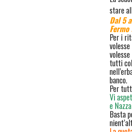
stare al
Dal 5 a
Fermo s
Per i ri
volesse 
volesse 
tutti co
nell’erb
banco.
Per tutt
Vi aspe
e
Nazzar
Basta po
nient’al
La quot