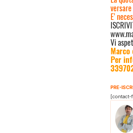
versare
E’ neces
ISCRIVI
www.mar
Vi aspe
Marco 
Per in
339702
PRE-ISCR
[contact-