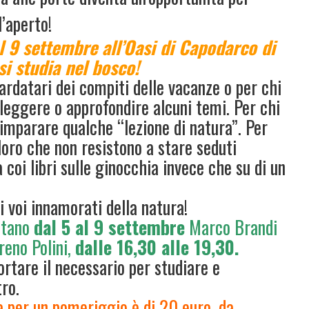
l’aperto!
l 9 settembre all’Oasi di Capodarco di
i studia nel bosco!
tardatari dei compiti delle vacanze o per chi
leggere o approfondire alcuni temi. Per chi
imparare qualche “lezione di natura”. Per
loro che non resistono a stare seduti
a coi libri sulle ginocchia invece che su di un
i voi innamorati della natura!
ttano
dal 5 al 9 settembre
Marco Brandi
eno Polini
,
dalle 16,30 alle 19,30.
rtare il necessario per studiare e
tro.
a per un pomeriggio è di 20 euro, da