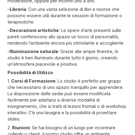
moderatore, oppure per incontri uno a uno.
–
Libreria
: Con una vasta selezione di libri e risorse che
possono essere utili durante le sessioni di formazione o
terapeutiche.
–
Decorazioni artistiche
: Le opere d’arte presenti sulle
pareti conferiscono allo spazio un tocco di personalità,
rendendo l’ambiente ancora più stimolante e accogliente.
–
Illuminazione naturale
: Grazie alle ampie finestre, lo
studio è ben illuminato durante tutto il giorno, creando
un’atmosfera piacevole e positiva.
Possibilità di Utilizzo
1.
Corsi di Formazione
: Lo studio è perfetto per gruppi
che necessitano di uno spazio tranquillo per apprendere.
La disposizione delle sedie può essere modificata
facilmente per adattarsi a diverse modalità di
insegnamento, che si tratti di lezioni frontali o di workshop
interattivi. C’è una lavagna e la possibilità di proiettare
slides.
2.
Riunioni
: Se hai bisogno di un luogo per incontrare
colleghi o clienti, il nostro studio offre un ambiente