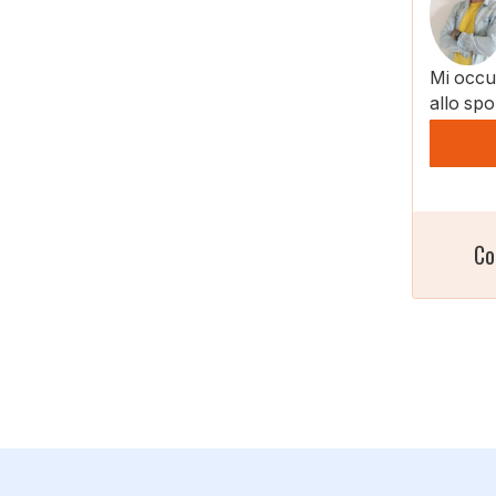
Mi occup
allo spo
Co