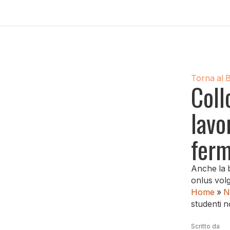
Torna al 
Coll
lavo
fer
Anche la b
onlus volge
Home
»
N
studenti n
Scritto da