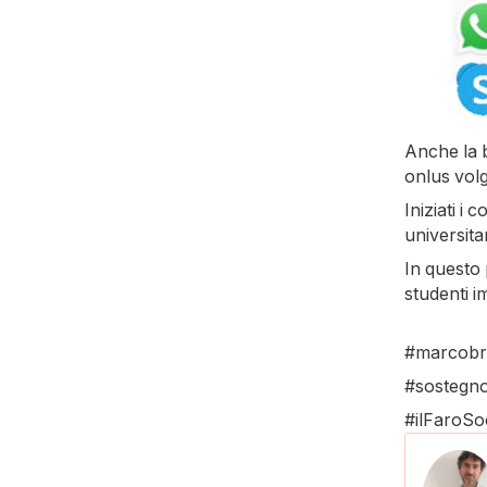
Anche la 
onlus volge
Iniziati i 
universita
In questo 
studenti i
#marcobr
#sostegno
#ilFaroSo