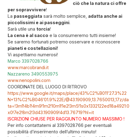
ciò che la natura ci offre
per sopravvivere
!
La
passeggiata
sarà molto semplice,
adatta anche ai
piccolissimi e ai passeggini
.
Sarà utile una
torcia
!
La cena è al sacco
e la consumeremo tutti insieme!
Se saremo fortunati potremo osservare e riconoscere
pianeti e costellazioni!
Vi aspettiamo numerosi!
Marco 3397028766
www.marcobrandi.it
Nazzareno 3490553975
www.nenopolini.com
COORDINATE DEL LUOGO DI RITROVO
https://www.google.it/maps/place/43%C2%B011’27.3%22
N+13%C2%B046’01.9%22E/@43.190909,13.7650013,17z/da
ta=!3m1!4b1!4m9!1m2!10m1!1e2!3m5!1s0x1332122ed18a4921:0
x0!7e2!8m2!3d43.190909!4d13.76719?hl=it
ISCRIZIONI CHIUSE PER RAGGIUNTO NUMERO MASSIMO !
Per info contattatemi al 3397028766 per eventuali
possibilità d’inserimento dell’ultimo minuto!