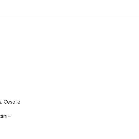
ia Cesare
ini –