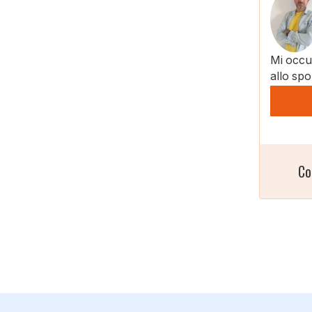
Mi occup
allo spo
Co