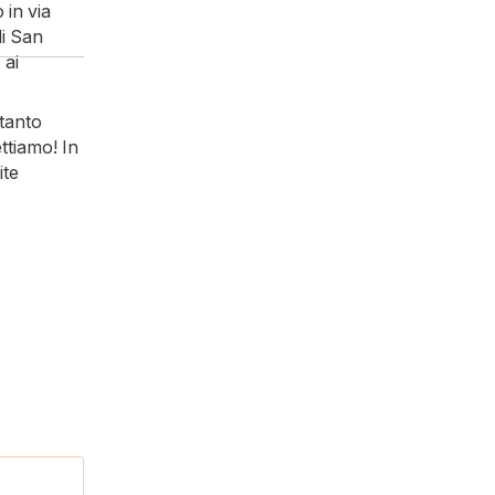
 in via
di San
 ai
 tanto
ettiamo! In
ite