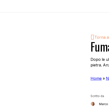
Torna a
Fuma
Dopo le ul
pietra. An
Home
»
N
Scritto da
Marco 