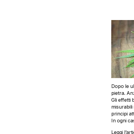
Dopo le ul
pietra. An
Gli effett
misurabili 
principi at
In ogni ca
Leggi l’ar