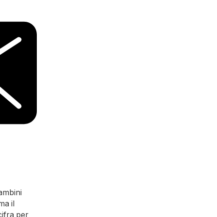
bambini
ma il
ifra per