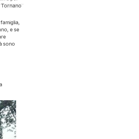
o. Tornano
famiglia,
nno, e se
are
tà sono
a