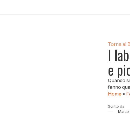
Torna al 
I la
e pi
Quando si 
fanno qual
Home
»
F
Scritto da
Marco 