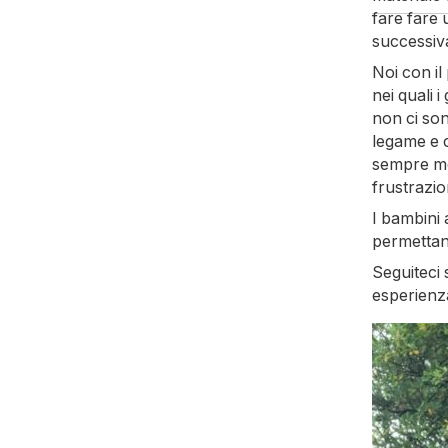
fare fare
successiva
Noi con il
nei quali 
non ci son
legame e c
sempre mo
frustrazio
I bambini 
permettano
Seguiteci
esperienz