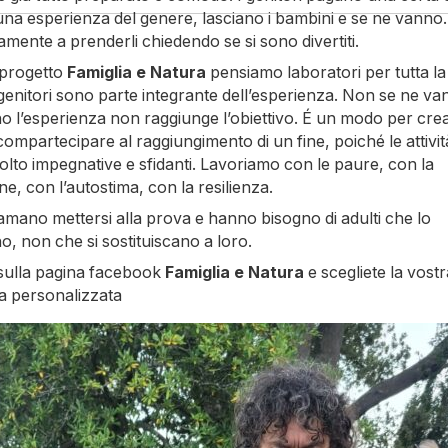
 una esperienza del genere, lasciano i bambini e se ne vann
mente a prenderli chiedendo se si sono divertiti.
 progetto
Famiglia e Natura
pensiamo laboratori per tutta la 
i genitori sono parte integrante dell’esperienza. Non se ne va
o l’esperienza non raggiunge l’obiettivo. É un modo per cre
ompartecipare al raggiungimento di un fine, poiché le attivi
lto impegnative e sfidanti. Lavoriamo con le paure, con la
ne, con l’autostima, con la resilienza.
amano mettersi alla prova e hanno bisogno di adulti che lo
, non che si sostituiscano a loro.
 sulla pagina facebook
Famiglia e Natura
e scegliete la vostr
a personalizzata