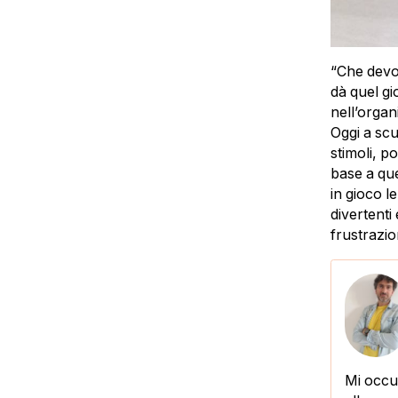
“Che devo
dà quel g
nell’organi
Oggi a scu
stimoli, p
base a qu
in gioco l
divertenti
frustrazi
Mi occup