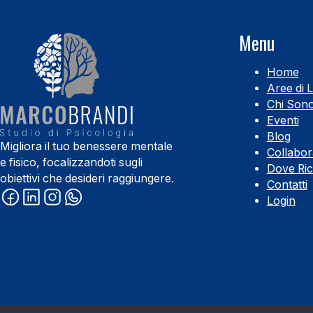
Menu
Home
Aree di 
Chi Son
Eventi
Blog
Migliora il tuo benessere mentale
Collabor
e fisico, focalizzandoti sugli
Dove Ri
obiettivi che desideri raggiungere.
Contatti
Login