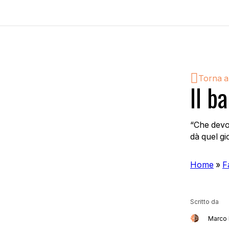
Torna a
Il b
“Che devo
dà quel g
Home
»
F
Scritto da
Marco 