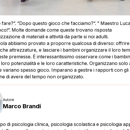
 fare?”. “Dopo questo gioco che facciamo?”. ” Maestro Luc
ioco!”. Molte domande come queste trovano risposta
zzazione di materiali e attività da parte si noi adulti.
ola abbiamo provato a proporre qualcosa di diverso: offrire
oche attrezzature, e lasciare i bambini organizzare il loro te
este premesse. È interessantissimo osservare come i bambi
e loro potenzialità e le loro caratteristiche. Organizzano solo a
 e variano spesso gioco. Imparano a gestire i rapporti con gli a
one di avere del tempo non organizzato.
Autore
Marco Brandi
o di psicologia clinica, psicologia scolastica e psicologia ap