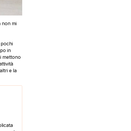
a non mi
 pochi
mpo in
ni mettono
ttività
ltri e la
plicata