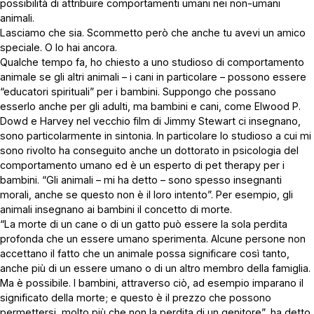
possibilità di attribuire comportamenti umani nei non-umani
animali.
Lasciamo che sia. Scommetto però che anche tu avevi un amico
speciale. O lo hai ancora.
Qualche tempo fa, ho chiesto a uno studioso di comportamento
animale se gli altri animali – i cani in particolare – possono essere
“educatori spirituali” per i bambini. Suppongo che possano
esserlo anche per gli adulti, ma bambini e cani, come Elwood P.
Dowd e Harvey nel vecchio film di Jimmy Stewart ci insegnano,
sono particolarmente in sintonia. In particolare lo studioso a cui mi
sono rivolto ha conseguito anche un dottorato in psicologia del
comportamento umano ed è un esperto di pet therapy per i
bambini. “Gli animali – mi ha detto – sono spesso insegnanti
morali, anche se questo non è il loro intento”. Per esempio, gli
animali insegnano ai bambini il concetto di morte.
“La morte di un cane o di un gatto può essere la sola perdita
profonda che un essere umano sperimenta. Alcune persone non
accettano il fatto che un animale possa significare così tanto,
anche più di un essere umano o di un altro membro della famiglia.
Ma è possibile. I bambini, attraverso ciò, ad esempio imparano il
significato della morte; e questo è il prezzo che possono
permettersi, molto più che non la perdita di un genitore”, ha detto.