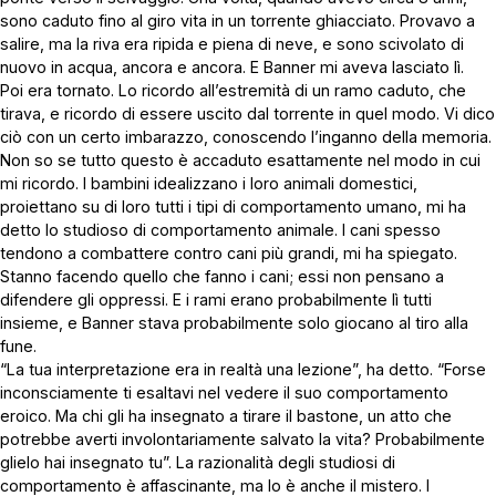
sono caduto fino al giro vita in un torrente ghiacciato. Provavo a
salire, ma la riva era ripida e piena di neve, e sono scivolato di
nuovo in acqua, ancora e ancora. E Banner mi aveva lasciato lì.
Poi era tornato. Lo ricordo all’estremità di un ramo caduto, che
tirava, e ricordo di essere uscito dal torrente in quel modo. Vi dico
ciò con un certo imbarazzo, conoscendo l’inganno della memoria.
Non so se tutto questo è accaduto esattamente nel modo in cui
mi ricordo. I bambini idealizzano i loro animali domestici,
proiettano su di loro tutti i tipi di comportamento umano, mi ha
detto lo studioso di comportamento animale. I cani spesso
tendono a combattere contro cani più grandi, mi ha spiegato.
Stanno facendo quello che fanno i cani; essi non pensano a
difendere gli oppressi. E i rami erano probabilmente lì tutti
insieme, e Banner stava probabilmente solo giocano al tiro alla
fune.
“La tua interpretazione era in realtà una lezione”, ha detto. “Forse
inconsciamente ti esaltavi nel vedere il suo comportamento
eroico. Ma chi gli ha insegnato a tirare il bastone, un atto che
potrebbe averti involontariamente salvato la vita? Probabilmente
glielo hai insegnato tu”. La razionalità degli studiosi di
comportamento è affascinante, ma lo è anche il mistero. I