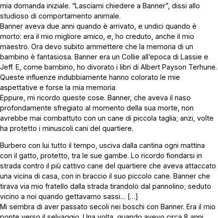
mia domanda iniziale. “Lasciami chiedere a Banner”, dissi allo
studioso di comportamento animale.
Banner aveva due anni quando è arrivato, e undici quando è
morto: era il mio migliore amico, e, ho creduto, anche il mio
maestro. Ora devo subito ammettere che la memoria di un
bambino è fantasiosa. Banner era un Collie all’epoca di Lassie e
Jeff. E, come bambino, ho divorato i libri di Albert Payson Terhune.
Queste influenze indubbiamente hanno colorato le mie
aspettative e forse la mia memoria.
Eppure, mi ricordo queste cose. Banner, che aveva il naso
profondamente sfregiato al momento della sua morte, non
avrebbe mai combattuto con un cane di piccola taglia; anzi, volte
ha protetto i minuscoli cani del quartiere.
Burbero con lui tutto il tempo, usciva dalla cantina ogni mattina
con il gatto, protetto, tra le sue gambe. Lo ricordo fiondarsi in
strada contro il più cattivo cane del quartiere che aveva attaccato
una vicina di casa, con in braccio il suo piccolo cane. Banner che
tirava via mio fratello dalla strada tirandolo dal pannolino; seduto
vicino a noi quando gettavamo sassi… […]
Mi sembra di aver passato secoli nei boschi con Banner. Era il mio
ponte verso il selvaggio. Una volta, quando avevo circa 8 anni,