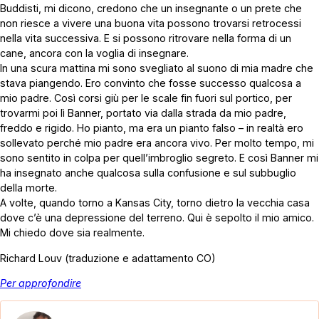
Buddisti, mi dicono, credono che un insegnante o un prete che
non riesce a vivere una buona vita possono trovarsi retrocessi
nella vita successiva. E si possono ritrovare nella forma di un
cane, ancora con la voglia di insegnare.
In una scura mattina mi sono svegliato al suono di mia madre che
stava piangendo. Ero convinto che fosse successo qualcosa a
mio padre. Così corsi giù per le scale fin fuori sul portico, per
trovarmi poi lì Banner, portato via dalla strada da mio padre,
freddo e rigido. Ho pianto, ma era un pianto falso – in realtà ero
sollevato perché mio padre era ancora vivo. Per molto tempo, mi
sono sentito in colpa per quell’imbroglio segreto. E così Banner mi
ha insegnato anche qualcosa sulla confusione e sul subbuglio
della morte.
A volte, quando torno a Kansas City, torno dietro la vecchia casa
dove c’è una depressione del terreno. Qui è sepolto il mio amico.
Mi chiedo dove sia realmente.
Richard Louv (traduzione e adattamento CO)
Per approfondire