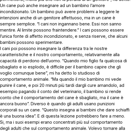
Un cane può anche insegnare ad un bambino l’amore
incondizionato. Un bambino può avere problemi a leggere le
intenzioni anche di un genitore affettuoso, ma in un cane è
sempre semplice. “I cani non ingannano bene. Essi non sanno
mentire. Al limite possono fraintendere.” I cani possono essere
l’unica fonte di affetto incondizionato, e senza riserve, che alcuni
bambini possono sperimentare.
I cani poi possono insegnare la differenza tra le nostre
caratteristiche e il nostro comportamento, relativamente alla
capacità di perdono dell’uomo. “Quando mio figlio fa qualcosa di
sbagliato e io esplodo, è difficile per il bambino capire che gli
voglio comunque bene”, mi ha detto lo studioso di
comportamento animale. “Ma quando il mio bambino mi vede
punire il cane, e poi 20 minuti più tardi dargli cure amandolo, ad
esempio pagando il conto del veterinario, il bambino si rende
conto che il comportamento del cane è sbagliato, ma il cane è
ancora buono”. Diverso è quando gli adulti usano punizioni
corporali su un cane. “Questo insegna ai bambini che dare schiaffi
è una buona idea”. E di questa lezione potrebbero fare a meno.
Si, ma i suoi esempi erano concentrati più sul comportamento
degli adulti che sul comportamento animale. Volevo tornare alla