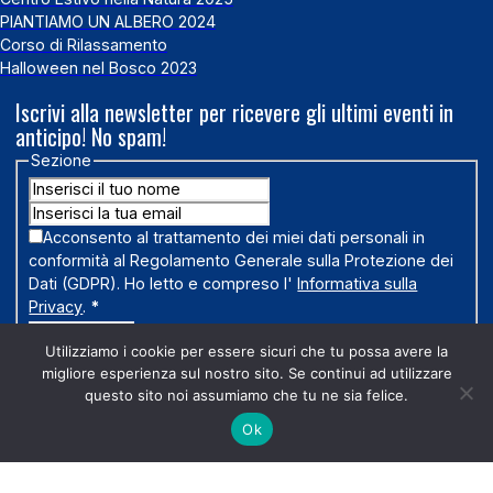
PIANTIAMO UN ALBERO 2024
Corso di Rilassamento
Halloween nel Bosco 2023
Iscrivi alla newsletter per ricevere gli ultimi eventi in
anticipo! No spam!
Sezione
Acconsento al trattamento dei miei dati personali in
conformità al Regolamento Generale sulla Protezione dei
Dati (GDPR). Ho letto e compreso l'
Informativa sulla
Privacy
.
*
ISCRIVITI ORA!
Utilizziamo i cookie per essere sicuri che tu possa avere la
migliore esperienza sul nostro sito. Se continui ad utilizzare
questo sito noi assumiamo che tu ne sia felice.
2026 Copyright ® Tutti i diritti sono riservati - Marco Brandi -
Ok
P.IVA/C.F. IT02145100448
Made with ❤️ by Flying Web Solutions