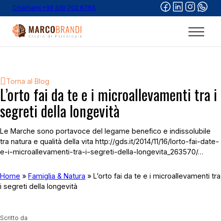
Chiamami +39 339 702 8766
Torna al Blog
L’orto fai da te e i microallevamenti tra i
segreti della longevità
Le Marche sono portavoce del legame benefico e indissolubile
tra natura e qualità della vita http://gds.it/2014/11/16/lorto-fai-date-
e-i-microallevamenti-tra-i-segreti-della-longevita_263570/…
Home
»
Famiglia & Natura
»
L’orto fai da te e i microallevamenti tra
i segreti della longevità
Scritto da