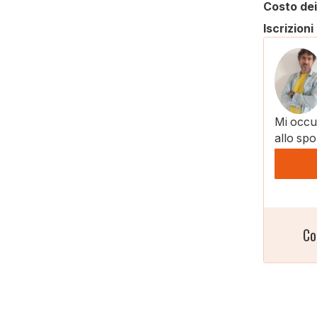
Costo dei
Iscrizio
Mi occup
allo spo
Co