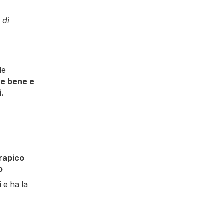
 di
le
re bene e
i.
rapico
o
i e ha la