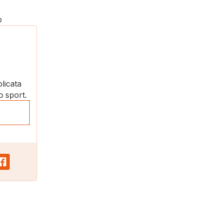
p
plicata
o sport.