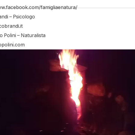
ww.facebook.com/famigliaenatura/
ndi – Psicologo
brandi.it
Polini – Naturalista
polini.com