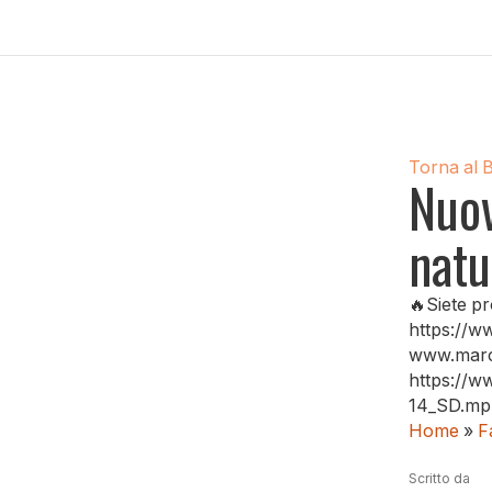
Torna al 
Nuov
natu
🔥Siete p
https://w
www.marco
https://w
14_SD.m
Home
»
F
Scritto da