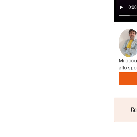
Mi occup
allo spo
Co