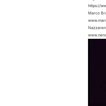
https://w
Marco Bra
www.marco
Nazzareno 
www.neno