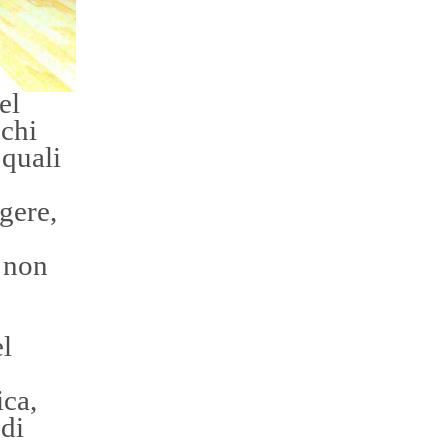
el
cchi
 quali
gere,
 non
el
ica,
 di