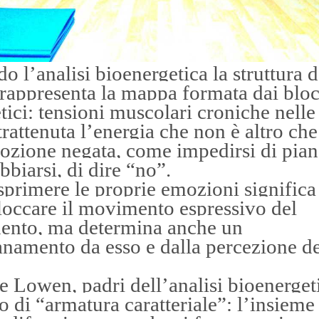
o l’analisi bioenergetica
la struttura d
rappresenta la mappa formata dai blo
tici: tensioni muscolari croniche nelle
trattenuta l’energia che non è altro che
zione negata, come impedirsi di pian
abbiarsi, di dire “no”.
primere le proprie emozioni significa
loccare il movimento espressivo del
ento, ma determina anche un
anamento da esso e dalla percezione d
.
e Lowen, padri dell’analisi bioenerget
o di “armatura caratteriale”: l’insieme