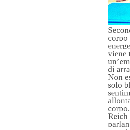
Second
corpo 
energe
viene 
un’emo
di arr
Non es
solo b
sentim
allont
corpo
Reich 
parlan