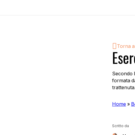
Torna a
Eser
Secondo l’
formata da
trattenut
Home
»
B
Scritto da