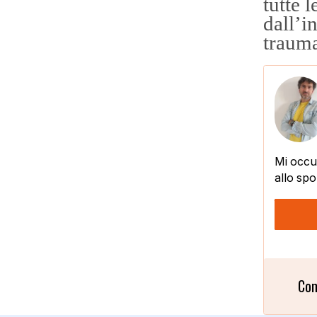
tutte 
dall’i
trauma
Mi occup
allo spo
Con