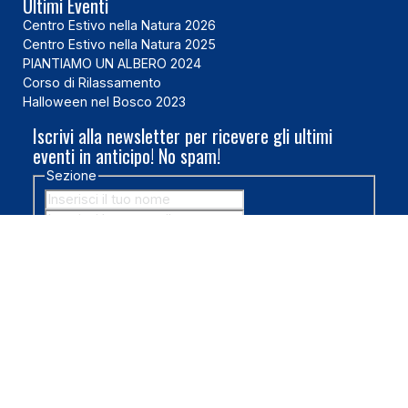
Ultimi Eventi
Centro Estivo nella Natura 2026
Centro Estivo nella Natura 2025
PIANTIAMO UN ALBERO 2024
Corso di Rilassamento
Halloween nel Bosco 2023
Iscrivi alla newsletter per ricevere gli ultimi
eventi in anticipo! No spam!
Sezione
Acconsento al trattamento dei miei dati personali
in conformità al Regolamento Generale sulla
Protezione dei Dati (GDPR). Ho letto e compreso l'
Informativa sulla Privacy
.
*
ISCRIVITI ORA!
2026 Copyright ® Tutti i diritti sono riservati - Marco Brandi -
P.IVA/C.F. IT02145100448